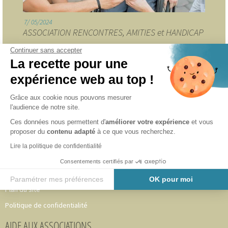
7
05/2024
ASSOCIATION RENCONTRES, AMITIES et HANDICAP
Continuer sans accepter
La recette pour une
INFORMATIONS
expérience web au top !
Accueil
Grâce aux cookie nous pouvons mesurer
l'audience de notre site.
Adhérer au CAVA 49
Ces données nous permettent d'
améliorer votre expérience
et vous
Notre équipe
proposer du
contenu adapté
à ce que vous recherchez.
Partenaires
Lire la politique de confidentialité
Nous les accompagnons
Consentements certifiés par
Mentions légales
Paramétrer mes préférences
OK pour moi
Plan du site
Axeptio consent
Plateforme de Gestion du Consentement : Personnalisez vos O
Politique de confidentialité
Notre plateforme vous permet d'adapter et de gérer vos paramètr
AIDE AUX ASSOCIATIONS