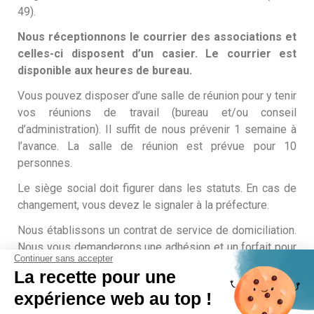
49).
Nous réceptionnons le courrier des associations et
celles-ci disposent d’un casier. Le courrier est
disponible aux heures de bureau.
Vous pouvez disposer d’une salle de réunion pour y tenir
vos réunions de travail (bureau et/ou conseil
d’administration). Il suffit de nous prévenir 1 semaine à
l’avance. La salle de réunion est prévue pour 10
personnes.
Le siège social doit figurer dans les statuts. En cas de
changement, vous devez le signaler à la préfecture.
Nous établissons un contrat de service de domiciliation.
Nous vous demanderons une adhésion et un forfait pour
Continuer sans accepter
le service de domiciliation et l’attestation d’assurance de
La recette pour une
responsabilité civile de votre association.
expérience web au top !
N’hésitez pas à nous contacter.