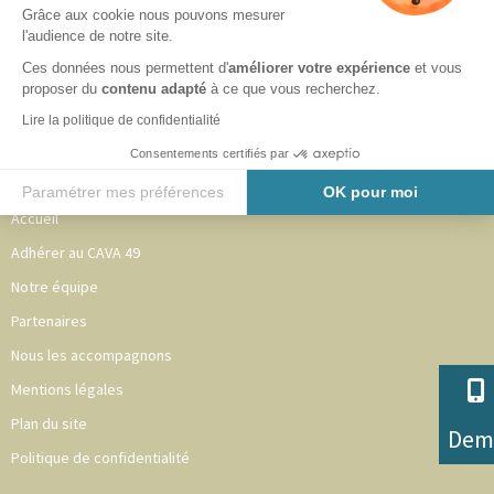
Grâce aux cookie nous pouvons mesurer
cerfa 13972-03 : Modification d’une association
l'audience de notre site.
Ces données nous permettent d'
améliorer votre expérience
et vous
proposer du
contenu adapté
à ce que vous recherchez.
Contactez-nous
Lire la politique de confidentialité
Consentements certifiés par
INFORMATIONS
Paramétrer mes préférences
OK pour moi
Accueil
Axeptio consent
Plateforme de Gestion du Consentement : Personnalisez vos O
Adhérer au CAVA 49
Notre plateforme vous permet d'adapter et de gérer vos paramètr
Notre équipe
Partenaires
Nous les accompagnons
Mentions légales
Plan du site
Dem
Politique de confidentialité