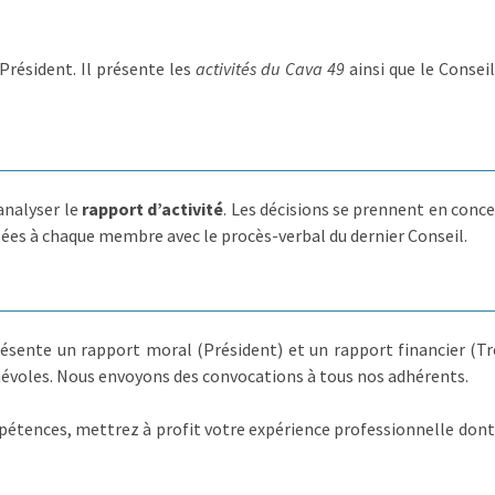
t d'
améliorer votre expérience
et
dapté
à ce que vous recherchez.
 Président. Il présente les
activités du Cava 49
ainsi que le Conseil
ité
ertifiés par
Axeptio consent
Plateforme de Gestion du Consentement : Personnalisez vos
 analyser le
rapport d’activité
. Les décisions se prennent en conc
Notre plateforme vous permet d'adapter et de gérer vos paramè
sées à chaque membre avec le procès-verbal du dernier Conseil.
ésente un rapport moral (Président) et un rapport financier (Tr
énévoles. Nous envoyons des convocations à tous nos adhérents.
pétences, mettrez à profit votre expérience professionnelle dont 