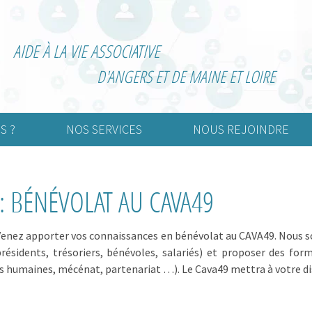
AIDE À LA VIE ASSOCIATIVE
D'ANGERS ET DE MAINE ET LOIRE
S ?
NOS SERVICES
NOUS REJOINDRE
urelle
Création d’association
Adhérer
: BÉNÉVOLAT AU CAVA49
rtive
Vie associative
Devenir bénévole
nimation
Informatisation de la
comptabilité
? Venez apporter vos connaissances en bénévolat au CAVA49. Nous 
résidents, trésoriers, bénévoles, salariés) et proposer des fo
Externalisation de la paie
ces humaines, mécénat, partenariat …). Le Cava49 mettra à votre di
Gestion associative