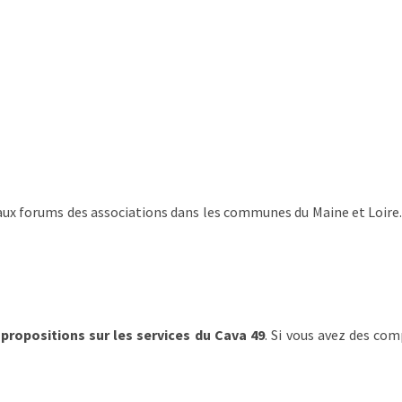
Formations
Domiciliation de votre siége
social
aux forums des associations dans les communes du Maine et Loire.
ur une
b au top
s
propositions sur les services du Cava 49
. Si vous avez des co
ns mesurer l'audience de notre