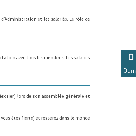
 d’Administration et les salariés. Le rôle de
 Options
ertation avec tous les membres. Les salariés
tres de confidentialité, en garantissant la conformité avec les
Dem
ésorier) lors de son assemblée générale et
vous êtes fier(e) et resterez dans le monde