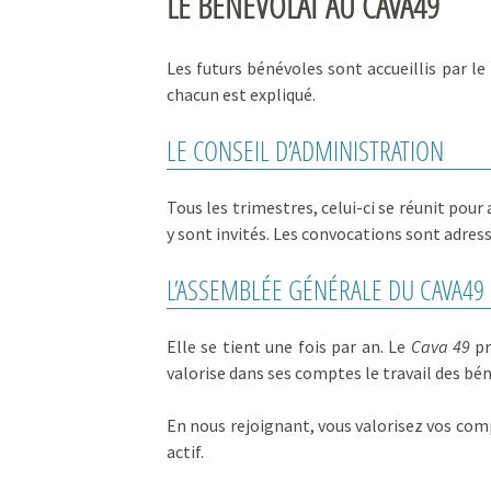
LE BÉNÉVOLAT AU CAVA49
Ces données nous permetten
vous proposer du
contenu a
Les futurs bénévoles sont accueillis par le
Lire la politique de confidential
chacun est expliqué.
Consentements c
LE CONSEIL D’ADMINISTRATION
Tous les trimestres, celui-ci se réunit pour
y sont invités. Les convocations sont adres
L’ASSEMBLÉE GÉNÉRALE DU CAVA49
Elle se tient une fois par an. Le
Cava 49
pr
valorise dans ses comptes le travail des b
En nous rejoignant, vous valorisez vos com
actif.