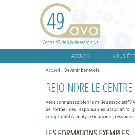
Centre d'Aide à la Vie Associative
ACCUEIL
VOUS ÊTE
Accueil
»
Devenir bénévole
Association cult
REJOINDRE LE CENTRE 
Association spo
Association d’a
Vous connaissez bien le milieu associatif 
de former des responsables associatifs (p
comptabilité
, analyse financière, ressour
LES FORMATIONS EXEMPLES