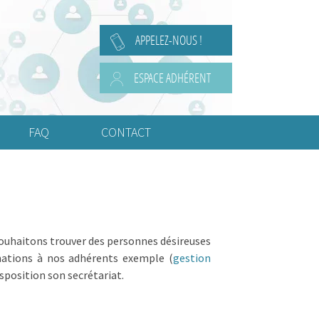
APPELEZ-NOUS !
ESPACE ADHÉRENT
FAQ
CONTACT
Questions Juridiques
Questions de Comptabilité
Questions de Social
souhaitons trouver des personnes désireuses
rmations à nos adhérents exemple (
gestion
Questions Diverses
sposition son secrétariat.
Ou fixer le siège social ?