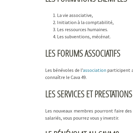
La vie associative,
Initiation à la comptabilité,
Les ressources humaines.
Les subventions, mécénat.
LES FORUMS ASSOCIATIFS
Les bénévoles de l’
association
participent 
connaître le Cava 49.
Continuer sans accepter
LES SERVICES ET PRESTATIONS
La recette po
expérience we
Les nouveaux membres pourront faire de
!
salariés, vous pourrez vous y investir.
Grâce aux cookie nous pouvo
site.