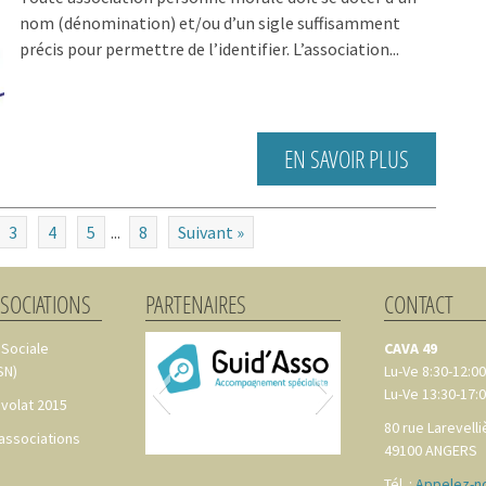
nom (dénomination) et/ou d’un sigle suffisamment
précis pour permettre de l’identifier. L’association...
EN SAVOIR PLUS
3
4
5
...
8
Suivant »
SSOCIATIONS
PARTENAIRES
CONTACT
 Sociale
CAVA 49
SN)
Lu-Ve 8:30-12:00
Lu-Ve 13:30-17:
volat 2015
80 rue Larevelli
 associations
49100
ANGERS
Tél. :
Appelez-no