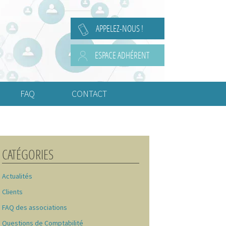
APPELEZ-NOUS !
ESPACE ADHÉRENT
FAQ
CONTACT
Questions Juridiques
Questions de Comptabilité
CATÉGORIES
Questions de Social
Actualités
Questions Diverses
Clients
Ou fixer le siège social ?
FAQ des associations
Questions de Comptabilité