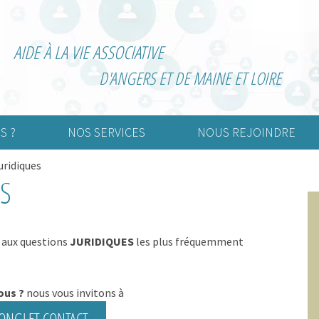
AIDE À LA VIE ASSOCIATIVE
D'ANGERS ET DE MAINE ET LOIRE
S ?
NOS SERVICES
NOUS REJOINDRE
uridiques
urelle
Création d’association
Adhérer
ES
rtive
Vie associative
Devenir bénévole
nimation
Informatisation de la
comptabilité
 aux questions
JURIDIQUES
les plus fréquemment
Externalisation de la paie
ous ?
nous vous invitons à
Gestion associative
’ONGLET CONTACT