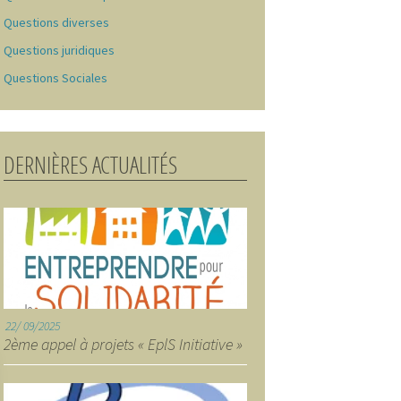
Questions diverses
Questions juridiques
Questions Sociales
DERNIÈRES ACTUALITÉS
22
09/2025
2ème appel à projets « EplS Initiative »