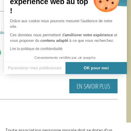
expérience web au top
!
Grâce aux cookie nous pouvons mesurer l'audience de notre
site.
idiques
Ces données nous permettent d'
améliorer votre expérience
et
vous proposer du
contenu adapté
à ce que vous recherchez.
La dissolution d’une association peut intervenir sur
décision de ses membres, en application de ses
Lire la politique de confidentialité
dispositions statutaires, sur décision de...
Consentements certifiés par
Paramétrer mes préférences
OK pour moi
Axeptio consent
Plateforme de Gestion du Consentement : Personnalisez vos
EN SAVOIR PLUS
Notre plateforme vous permet d'adapter et de gérer vos paramè
Toute association personne morale doit se doter d’un