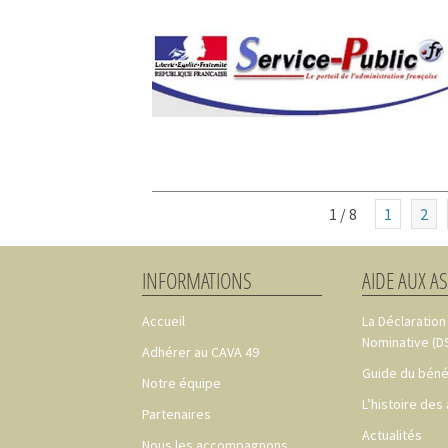
1 / 8
1
2
INFORMATIONS
AIDE AUX A
Accueil
La Déclaration
Nominative (D
Adhérer au CAVA 49
Guide du béné
Notre équipe
L’histoire des
Partenaires
Actualités
Nous les accompagnons