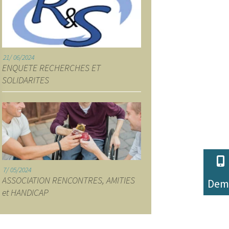
21
06/2024
ENQUETE RECHERCHES ET
SOLIDARITES
 Options
tres de confidentialité, en garantissant la conformité avec les
7
05/2024
ASSOCIATION RENCONTRES, AMITIES
Dem
et HANDICAP