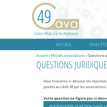
Centre d'Aide à la Vie Associative
ACCUEIL
VOUS ÊTE
Accueil
»
FAQ des associations
»
Questions j
Association cult
QUESTIONS JURIDIQU
Association spo
Association d’a
Vous trouverez ci-dessous les réponses
posées au CAVA 49 par les associations.
Votre question ne figure pas ci-dess
POSTER VOTRE QUESTION DANS L