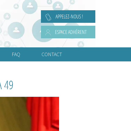
APPELEZ-NOUS !
ESPACE ADHÉRENT
FAQ
CONTACT
Questions Juridiques
A 49
Questions de Comptabilité
Questions de Social
Questions Diverses
Ou fixer le siège social ?