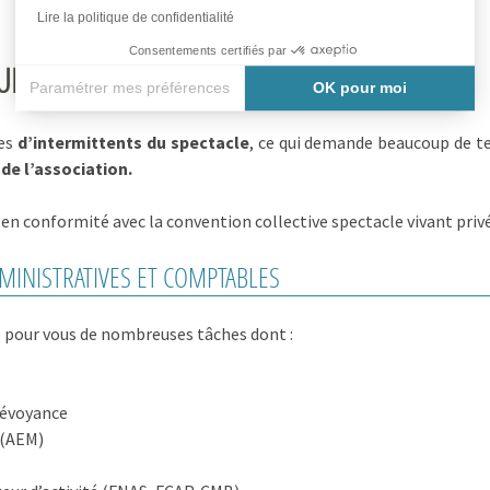
BÉNÉFICIEZ DE L’ACCOMPAGNEMENT DU CAVA 49
Lire la politique de confidentialité
Consentements certifiés par
ULTURELLE À TOUS LES NIVEAUX
Paramétrer mes préférences
OK pour moi
Axeptio consent
Plateforme de Gestion du Consentement : Personnalisez vos
ées
d’intermittents du spectacle
, ce qui demande beaucoup de t
 de l’association.
Notre plateforme vous permet d'adapter et de gérer vos paramè
e en conformité avec la convention collective spectacle vivant privé
DMINISTRATIVES ET COMPTABLES
ue pour vous de nombreuses tâches dont :
révoyance
 (AEM)