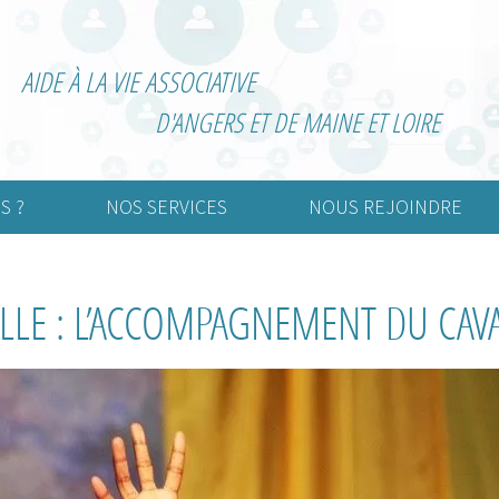
AIDE À LA VIE ASSOCIATIVE
D'ANGERS ET DE MAINE ET LOIRE
S ?
NOS SERVICES
NOUS REJOINDRE
urelle
Création d’association
Adhérer
LLE : L’ACCOMPAGNEMENT DU CAV
rtive
Vie associative
Devenir bénévole
nimation
Informatisation de la
comptabilité
Externalisation de la paie
Gestion associative