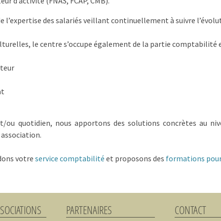
teur d’activité (FNAS, FCAP, CMB).
de l’expertise des salariés veillant continuellement à suivre l’évol
ulturelles, le centre s’occupe également de la partie comptabilité 
cteur
at
/ou quotidien, nous apportons des solutions concrètes au ni
 association.
dons votre
service comptabilité
et proposons des
formations pour
SSOCIATIONS
PARTENAIRES
CONTACT