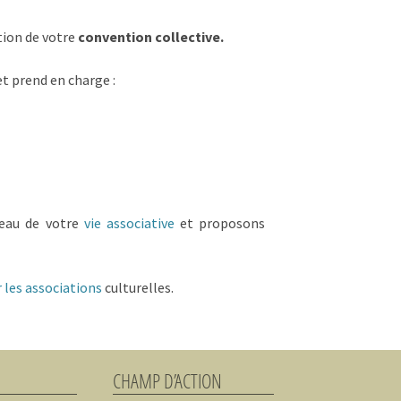
ution de votre
convention collective.
et prend en charge :
veau de votre
vie associative
et proposons
 les associations
culturelles.
CHAMP D’ACTION