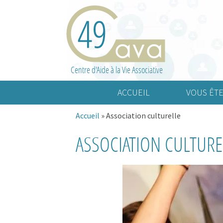
Centre d'Aide à la Vie Associative
ACCUEIL
VOUS ÊTE
Accueil
»
Association culturelle
Association cult
ASSOCIATION CULTURE
Association spo
Association d’a