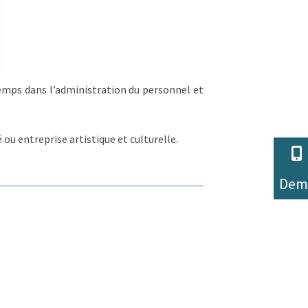
 Options
emps dans l’administration du personnel et
tres de confidentialité, en garantissant la conformité avec les
 ou entreprise artistique et culturelle.
Dem