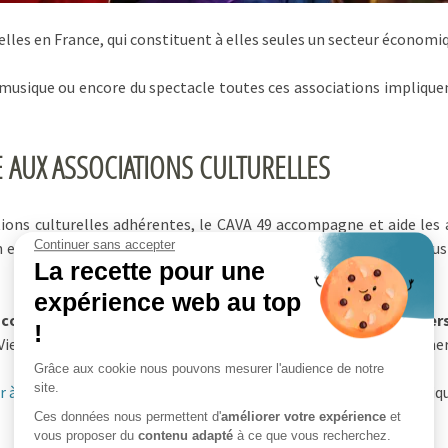
elles en France, qui constituent à elles seules un secteur économ
 musique ou encore du spectacle toutes ces associations impliqu
E AUX ASSOCIATIONS CULTURELLES
ions culturelles adhérentes, le CAVA 49 accompagne et aide les a
Continuer sans accepter
 expertise, le centre est en mesure de vous accompagner et vous
La recette pour une
expérience web au top
conseil d’administration, gestion des conflits, rôle des pe
!
la Vie Associative se tient à votre disposition pour vous accompagn
Grâce aux cookie nous pouvons mesurer l'audience de notre
site.
er à des formations
dispensées par le centre sur diverses thématiq
Ces données nous permettent d'
améliorer votre expérience
et
vous proposer du
contenu adapté
à ce que vous recherchez.