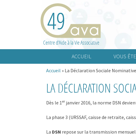
Centre d'Aide à la Vie Associative
ACCUEIL
VOUS ÊTE
Accueil
»
La Déclaration Sociale Nominativ
Association cult
LA DÉCLARATION SOCI
Association spo
Association d’a
er
Dès le 1
janvier 2016, la norme DSN devient
La phase 3 (URSSAF, caisse de retraite, cai
La
DSN
repose sur la transmission mensuell