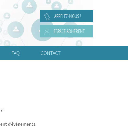
APPELEZ-NOUS !
ESPACE ADHÉRENT
FAQ
CONTACT
Questions Juridiques
Questions de Comptabilité
Questions de Social
Questions Diverses
7.
Ou fixer le siège social ?
ement d’événements.