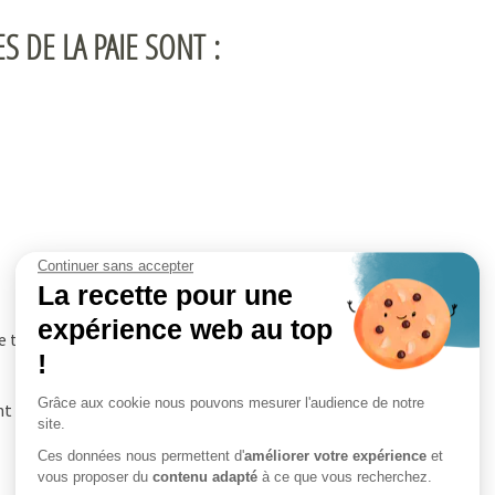
Formations
S DE LA PAIE SONT :
Domiciliation de votre siége
social
Continuer sans accepter
La recette pour une
expérience web au top
 travail.
!
Grâce aux cookie nous pouvons mesurer l'audience de notre
t concernées par la DSN au 1er janvier 2016.
site.
Ces données nous permettent d'
améliorer votre expérience
et
vous proposer du
contenu adapté
à ce que vous recherchez.