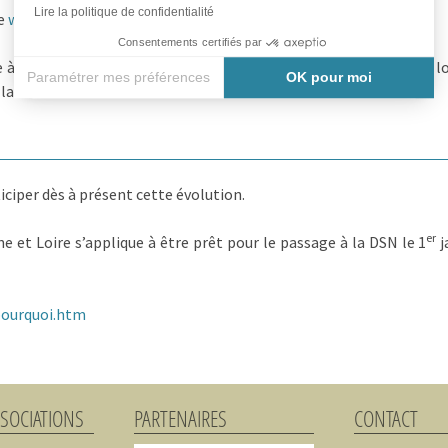
Lire la politique de confidentialité
te
www.net-entreprise.fr
pour le service déclaratif « DSN ».
Consentements certifiés par
e à jour et compatible DSN est obligatoire. Si vous possédez un l
Paramétrer mes préférences
OK pour moi
la DSN.
Axeptio consent
Plateforme de Gestion du Consentement : Personnalisez vos
Notre plateforme vous permet d'adapter et de gérer vos paramè
iciper dès à présent cette évolution.
er
ne et Loire s’applique à être prêt pour le passage à la DSN le 1
j
pourquoi.htm
SSOCIATIONS
PARTENAIRES
CONTACT