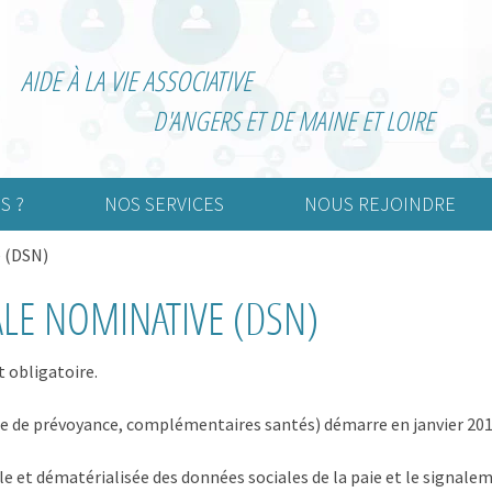
AIDE À LA VIE ASSOCIATIVE
D'ANGERS ET DE MAINE ET LOIRE
S ?
NOS SERVICES
NOUS REJOINDRE
e (DSN)
urelle
Création d’association
Adhérer
ALE NOMINATIVE (DSN)
rtive
Vie associative
Devenir bénévole
nimation
Informatisation de la
comptabilité
 obligatoire.
Externalisation de la paie
sse de prévoyance, complémentaires santés) démarre en janvier 201
Gestion associative
e et dématérialisée des données sociales de la paie et le signal