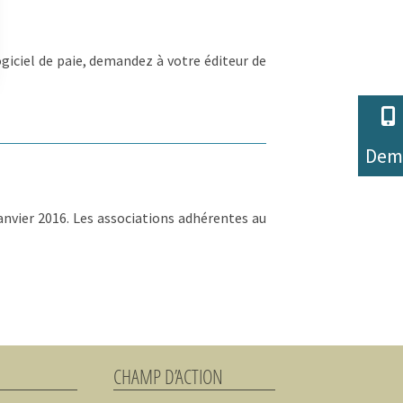
ogiciel de paie, demandez à votre éditeur de
 Options
tres de confidentialité, en garantissant la conformité avec les
Dem
anvier 2016. Les associations adhérentes au
CHAMP D’ACTION