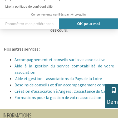
S’INSCRIRE AUX FORMATIONS
Lire la politique de confidentialité
Consentements certifiés par
Les formations se déroulent de 17h30 à 19H30.
Le coût des formations se limite aux frais des photocopies
Paramétrer mes préférences
OK pour moi
des cours.
Axeptio consent
Plateforme de Gestion du Consentement : Personnalisez vos O
Notre plateforme vous permet d'adapter et de gérer vos paramètr
Nos autres services :
Accompagnement et conseils sur la vie associative
Aide à la gestion du service comptabilité de votre
association
Aide et gestion – associations du Pays de la Loire
Besoins de conseils et d’un accompagnement complet
Création d’association à Angers : L’assistance du Cava49
Formations pour la gestion de votre association
Dem
INFORMATIONS