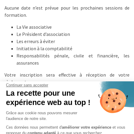
Aucune date n’est prévue pour les prochaines sessions de
formation.
La Vie associative
Le Président d’association
Les erreurs à éviter
Initiation à la comptabilité
Responsabilités pénale, civile et financière, les
assurances
Votre inscription sera effective à réception de votre
règlement
Continuer sans accepter
La recette pour une
DÉROULEMENT DES SESSIONS
expérience web au top !
Les formations sont au Cava 49 à Angers. Les intervenants
Grâce aux cookie nous pouvons mesurer
sont des bénévoles de l’
association
qui ont une expérience
l'audience de notre site.
de la
vie associative
et de la
comptabilité
.
Ces données nous permettent d'
améliorer votre expérience
et vous
proposer du
contenu adapté
à ce que vous recherchez.