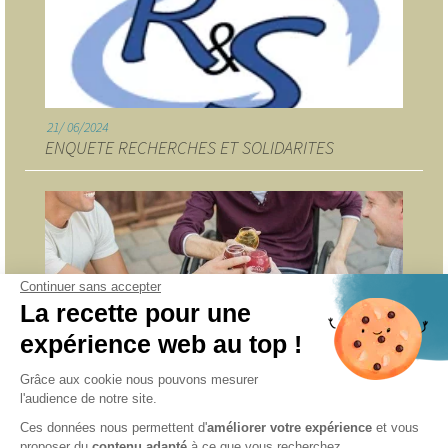
21
06/2024
ENQUETE RECHERCHES ET SOLIDARITES
Continuer sans accepter
La recette pour une
7
05/2024
expérience web au top !
ASSOCIATION RENCONTRES, AMITIES et HANDICAP
Grâce aux cookie nous pouvons mesurer
l'audience de notre site.
INFORMATIONS
Ces données nous permettent d'
améliorer votre expérience
et vous
proposer du
contenu adapté
à ce que vous recherchez.