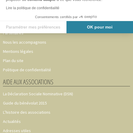
Accueil
Lire la politique de confidentialité
Adhérer au CAVA 49
Consentements certifiés par
Notre équipe
Paramétrer mes préférences
OK pour moi
Partenaires
Axeptio consent
Plateforme de Gestion du Consentement : Personnalisez vos O
Nous les accompagnons
Notre plateforme vous permet d'adapter et de gérer vos paramètr
Mentions légales
Plan du site
Politique de confidentialité
AIDE AUX ASSOCIATIONS
La Déclaration Sociale Nominative (DSN)
Guide du bénévolat 2015
L’histoire des associations
Actualités
Adresses utiles