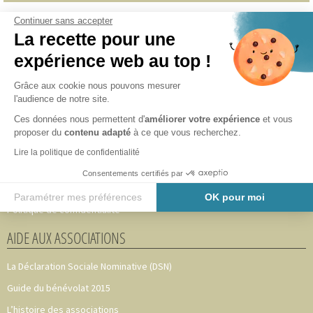
Continuer sans accepter
INFORMATIONS
La recette pour une
expérience web au top !
Accueil
Adhérer au CAVA 49
Grâce aux cookie nous pouvons mesurer
l'audience de notre site.
Notre équipe
Ces données nous permettent d'
améliorer votre expérience
et vous
Partenaires
proposer du
contenu adapté
à ce que vous recherchez.
Nous les accompagnons
Lire la politique de confidentialité
Mentions légales
Consentements certifiés par
Plan du site
Paramétrer mes préférences
OK pour moi
Politique de confidentialité
Axeptio consent
Plateforme de Gestion du Consentement : Personnalisez vos O
AIDE AUX ASSOCIATIONS
Notre plateforme vous permet d'adapter et de gérer vos paramètr
La Déclaration Sociale Nominative (DSN)
Guide du bénévolat 2015
L’histoire des associations