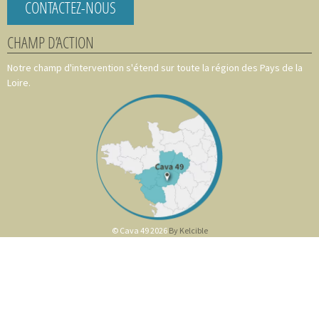
CONTACTEZ-NOUS
CHAMP D’ACTION
Notre champ d'intervention s'étend sur toute la région des Pays de la
Loire.
© Cava 49 2026
By Kelcible