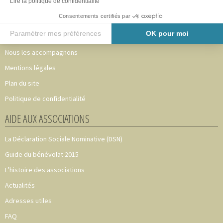
Lire la politique de confidentialité
Adhérer au CAVA 49
Consentements certifiés par
Notre équipe
Paramétrer mes préférences
OK pour moi
Partenaires
Axeptio consent
Plateforme de Gestion du Consentement : Personnalisez vos O
Nous les accompagnons
Mentions légales
Notre plateforme vous permet d'adapter et de gérer vos paramètr
Plan du site
Politique de confidentialité
AIDE AUX ASSOCIATIONS
La Déclaration Sociale Nominative (DSN)
Guide du bénévolat 2015
L’histoire des associations
Actualités
Adresses utiles
FAQ