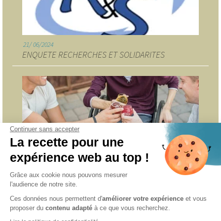
21
06/2024
ENQUETE RECHERCHES ET SOLIDARITES
Continuer sans accepter
La recette pour une
7
05/2024
ASSOCIATION RENCONTRES, AMITIES et HANDICAP
expérience web au top !
Grâce aux cookie nous pouvons mesurer
l'audience de notre site.
INFORMATIONS
Ces données nous permettent d'
améliorer votre expérience
et vous
proposer du
contenu adapté
à ce que vous recherchez.
Accueil