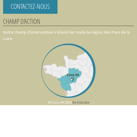
CONTACTEZ-NOUS
CHAMP D’ACTION
Notre champ d'intervention s'étend sur toute la région des Pays de la
Loire.
© Cava 49 2026
By Kelcible