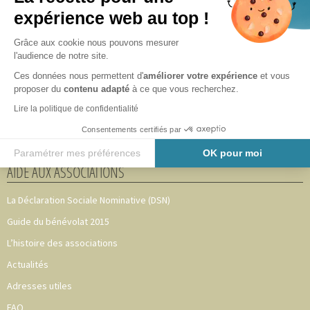
expérience web au top !
Adhérer au CAVA 49
Notre équipe
Grâce aux cookie nous pouvons mesurer
l'audience de notre site.
Partenaires
Ces données nous permettent d'
améliorer votre expérience
et vous
Nous les accompagnons
proposer du
contenu adapté
à ce que vous recherchez.
Mentions légales
Lire la politique de confidentialité
Plan du site
Consentements certifiés par
Politique de confidentialité
Paramétrer mes préférences
OK pour moi
AIDE AUX ASSOCIATIONS
Axeptio consent
Plateforme de Gestion du Consentement : Personnalisez vos O
La Déclaration Sociale Nominative (DSN)
Notre plateforme vous permet d'adapter et de gérer vos paramètr
Guide du bénévolat 2015
L’histoire des associations
Actualités
Adresses utiles
FAQ