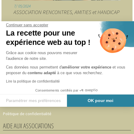
7
05/2024
ASSOCIATION RENCONTRES, AMITIES et HANDICAP
Continuer sans accepter
La recette pour une
INFORMATIONS
expérience web au top !
Accueil
Grâce aux cookie nous pouvons mesurer
Adhérer au CAVA 49
l'audience de notre site.
Notre équipe
Ces données nous permettent d'
améliorer votre expérience
et vous
proposer du
contenu adapté
à ce que vous recherchez.
Partenaires
Lire la politique de confidentialité
Nous les accompagnons
Consentements certifiés par
Mentions légales
Paramétrer mes préférences
OK pour moi
Plan du site
Axeptio consent
Plateforme de Gestion du Consentement : Personnalisez vos O
Politique de confidentialité
Notre plateforme vous permet d'adapter et de gérer vos paramètr
AIDE AUX ASSOCIATIONS