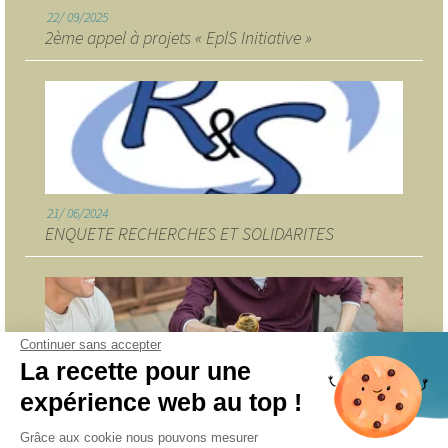
22
09/2025
2ème appel à projets « EplS Initiative »
21
06/2024
ENQUETE RECHERCHES ET SOLIDARITES
Continuer sans accepter
La recette pour une
expérience web au top !
7
05/2024
ASSOCIATION RENCONTRES, AMITIES et HANDICAP
Grâce aux cookie nous pouvons mesurer