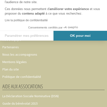
l'audience de notre site.
Ces données nous permettent d'
améliorer votre expérience
et vous
proposer du
contenu adapté
à ce que vous recherchez.
INFORMATIONS
Lire la politique de confidentialité
Accueil
Consentements certifiés par
Adhérer au CAVA 49
Paramétrer mes préférences
OK pour moi
Notre équipe
Axeptio consent
Plateforme de Gestion du Consentement : Personnalisez vos O
Partenaires
Notre plateforme vous permet d'adapter et de gérer vos paramètr
Nous les accompagnons
Mentions légales
Plan du site
Politique de confidentialité
AIDE AUX ASSOCIATIONS
La Déclaration Sociale Nominative (DSN)
Guide du bénévolat 2015