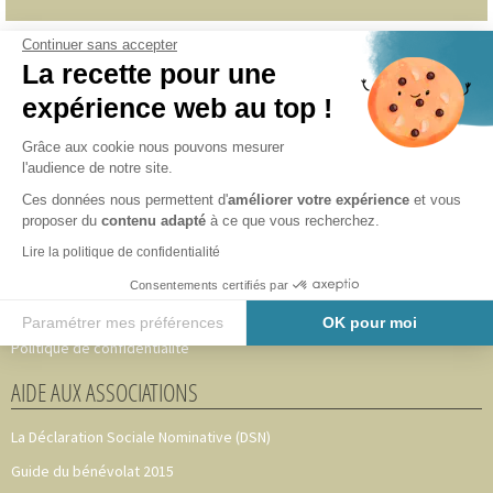
Continuer sans accepter
INFORMATIONS
La recette pour une
expérience web au top !
Accueil
Adhérer au CAVA 49
Grâce aux cookie nous pouvons mesurer
l'audience de notre site.
Notre équipe
Ces données nous permettent d'
améliorer votre expérience
et vous
Partenaires
proposer du
contenu adapté
à ce que vous recherchez.
Nous les accompagnons
Lire la politique de confidentialité
Mentions légales
Consentements certifiés par
Plan du site
Paramétrer mes préférences
OK pour moi
Politique de confidentialité
Axeptio consent
Plateforme de Gestion du Consentement : Personnalisez vos O
AIDE AUX ASSOCIATIONS
Notre plateforme vous permet d'adapter et de gérer vos paramètr
La Déclaration Sociale Nominative (DSN)
Guide du bénévolat 2015