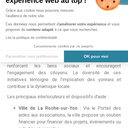
expérience web au top !
LA VIE ASSOCIATIVE À LA ROCHE-
Grâce aux cookie nous pouvons mesurer
SUR-YON
l'audience de notre site.
Ces données nous permettent d'
améliorer votre expérience
et vous
proposer du
contenu adapté
à ce que vous recherchez.
Les associations de La Roche-sur-Yon jouent un rôle
fondamental dans la ville, intervenant dans des secteurs
Lire la politique de confidentialité
aussi variés que la culture, le sport, l’environnement,
Consentements certifiés par
l’éducation ou l’action sociale. Elles apportent des
Paramétrer mes préférences
OK pour moi
solutions concrètes aux besoins des habitants,
Axeptio consent
Plateforme de Gestion du Consentement : Personnalisez vos O
renforcent les liens sociaux et encouragent
l’engagement des citoyens. La diversité de ces
Notre plateforme vous permet d'adapter et de gérer vos paramètr
initiatives témoigne de l’implication des yonnais et
contribue à la dynamique locale.
Les principaux interlocuteurs et dispositifs d’aide :
Ville de La Roche-sur-Yon :
Via le Portail des
aides aux associations, la ville propose un soutien
financier pour financer des projets, événements ou