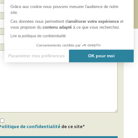
Grâce aux cookie nous pouvons mesurer l'audience de notre
site.
Ces données nous permettent d'
améliorer votre expérience
et
vous proposer du
contenu adapté
à ce que vous recherchez.
Lire la politique de confidentialité
Consentements certifiés par
Paramétrer mes préférences
OK pour moi
Axeptio consent
Plateforme de Gestion du Consentement : Personnalisez vos
Notre plateforme vous permet d'adapter et de gérer vos paramè
Politique de confidentialité
de ce site*