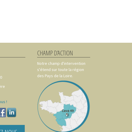
CHAMP D’ACTION
Notre champ d'intervention
s'étend sur toute la région
des Pays de la Loire.
00
ère
us !