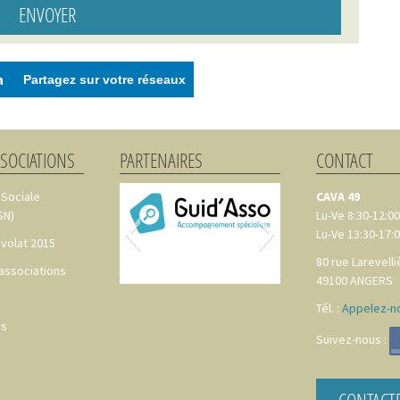
Partagez sur votre réseaux
SSOCIATIONS
PARTENAIRES
CONTACT
 Sociale
CAVA 49
SN)
Lu-Ve 8:30-12:00
Lu-Ve 13:30-17:
volat 2015
80 rue Larevelli
 associations
49100
ANGERS
Tél. :
Appelez-no
es
Suivez-nous :