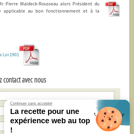
Mr Pierre Waldeck-Rousseau alors Président du
Formations
se applicable au bon fonctionnement et à la
Domiciliation de votre siége
social
a Loi 1901
z contact avec nous
Continuer sans accepter
La recette pour une
expérience web au top
!