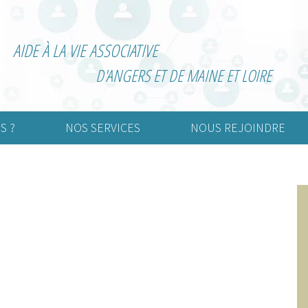
AIDE À LA VIE ASSOCIATIVE
D'ANGERS ET DE MAINE ET LOIRE
S ?
NOS SERVICES
NOUS REJOINDRE
urelle
Création d’association
Adhérer
rtive
Vie associative
Devenir bénévole
nimation
Informatisation de la
comptabilité
Externalisation de la paie
Gestion associative