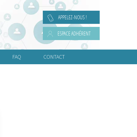
APPELEZ-NOUS !
ESPACE ADHÉRENT
FAQ
CONTACT
Questions Juridiques
Questions de Comptabilité
Questions de Social
Questions Diverses
Ou fixer le siège social ?