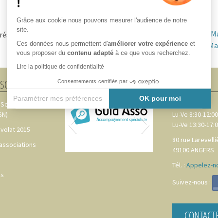
!
Formations
Grâce aux cookie nous pouvons mesurer l'audience de notre
Domiciliation de votre siége
site.
Association des M
social
Ces données nous permettent d'
améliorer votre expérience
et
Communautés de Mai
vous proposer du
contenu adapté
à ce que vous recherchez.
Lire la politique de confidentialité
SSOCIATIONS
PARTENAIRES
CONTACT
Consentements certifiés par
Paramétrer mes préférences
OK pour moi
 Sociale
CAVA 49
Axeptio consent
Plateforme de Gestion du Consentement : Personnalisez vos
SN)
Lu-Ve 8:30-12:00
Lu-Ve 13:30-17:
volat 2015
Notre plateforme vous permet d'adapter et de gérer vos paramè
80 rue Larevelli
 associations
49100
ANGERS
Tél. :
Appelez-no
es
Suivez-nous :
CONTACT