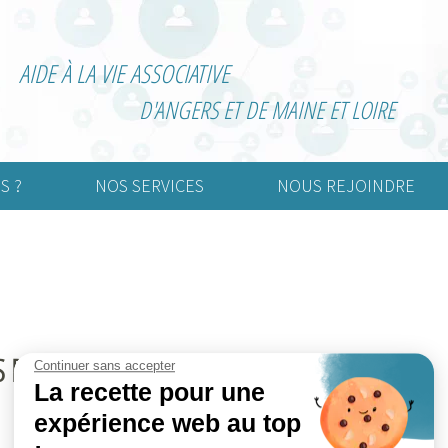
AIDE À LA VIE ASSOCIATIVE
D'ANGERS ET DE MAINE ET LOIRE
S ?
NOS SERVICES
NOUS REJOINDRE
urelle
Création d’association
Adhérer
rtive
Vie associative
Devenir bénévole
nimation
Informatisation de la
comptabilité
 POUR LE MAINE ET LOIRE
Continuer sans accepter
Externalisation de la paie
La recette pour une
expérience web au top
Gestion associative