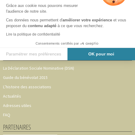
Grâce aux cookie nous pouvons mesurer
Partenaires
l'audience de notre site.
Nous les accompagnons
Ces données nous permettent d'
améliorer votre expérience
et vous
Mentions légales
proposer du
contenu adapté
à ce que vous recherchez.
Plan du site
Lire la politique de confidentialité
Politique de confidentialité
Consentements certifiés par
Paramétrer mes préférences
OK pour moi
AIDE AUX ASSOCIATIONS
Axeptio consent
Plateforme de Gestion du Consentement : Personnalisez vos O
La Déclaration Sociale Nominative (DSN)
Notre plateforme vous permet d'adapter et de gérer vos paramètr
Guide du bénévolat 2015
L’histoire des associations
Actualités
Adresses utiles
FAQ
PARTENAIRES