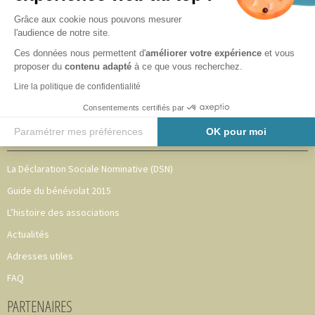
Notre équipe
Grâce aux cookie nous pouvons mesurer
Partenaires
l'audience de notre site.
Nous les accompagnons
Ces données nous permettent d'
améliorer votre expérience
et vous
proposer du
contenu adapté
à ce que vous recherchez.
Mentions légales
Lire la politique de confidentialité
Plan du site
Consentements certifiés par
Politique de confidentialité
Paramétrer mes préférences
OK pour moi
AIDE AUX ASSOCIATIONS
Axeptio consent
Plateforme de Gestion du Consentement : Personnalisez vos O
La Déclaration Sociale Nominative (DSN)
Notre plateforme vous permet d'adapter et de gérer vos paramètr
Guide du bénévolat 2015
L’histoire des associations
Actualités
Adresses utiles
FAQ
PARTENAIRES