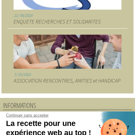
21
06/2024
ENQUETE RECHERCHES ET SOLIDARITES
7
05/2024
ASSOCIATION RENCONTRES, AMITIES et HANDICAP
INFORMATIONS
Continuer sans accepter
Accueil
La recette pour une
Adhérer au CAVA 49
expérience web au top !