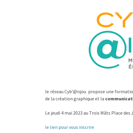
Continuer sans accep
La recette
expérienc
!
le réseau Cyb’@njou propose une formation
de la création graphique et la
communicatio
Grâce aux cookie nou
site.
Le jeudi 4 mai 2023 au Trois Mâts Place des 
Ces données nous per
vous proposer du
con
le lien pour vous inscrire
Lire la politique de conf