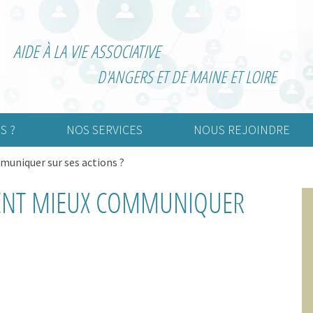
AIDE À LA VIE ASSOCIATIVE
D'ANGERS ET DE MAINE ET LOIRE
S ?
NOS SERVICES
NOUS REJOINDRE
niquer sur ses actions ?
urelle
Création d’association
Adhérer
ENT MIEUX COMMUNIQUER
rtive
Vie associative
Devenir bénévole
nimation
Informatisation de la
comptabilité
Externalisation de la paie
Gestion associative