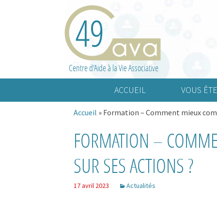
Centre d'Aide à la Vie Associative
ACCUEIL
VOUS ÊTE
Accueil
»
Formation – Comment mieux commu
Association cult
FORMATION – COMM
Association spo
Association d’a
SUR SES ACTIONS ?
17 avril 2023
Actualités