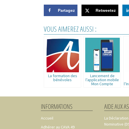
Consent
Partagez
Retweetez
Paramétrer mes pré
VOUS AIMEREZ AUSSI :
La formation des
Lancement de
bénévoles
l’application mobile
Mon Compte
l’I
Formation
INFORMATIONS
AIDE AUX A
Accueil
La Déclaration
Nominative (D
Adhérer au CAVA 49