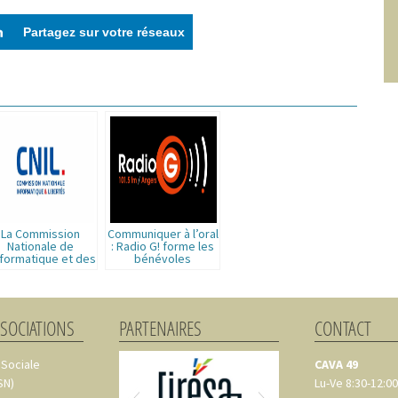
ements certifiés par
Partagez sur votre réseaux
férences
OK pour moi
Axeptio consent
Plateforme de Gestion du Consentement : Personnalisez vos
Notre plateforme vous permet d'adapter et de gérer vos paramè
La Commission
Communiquer à l’oral
Nationale de
: Radio G! forme les
nformatique et des
bénévoles
Libertés C.N.I.L
associatifs !
SSOCIATIONS
PARTENAIRES
CONTACT
 Sociale
CAVA 49
SN)
Lu-Ve 8:30-12:00