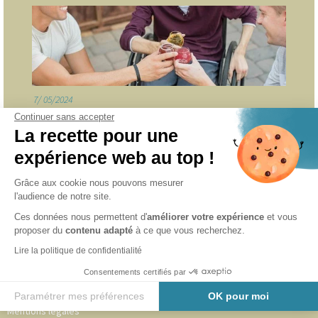
7
05/2024
ASSOCIATION RENCONTRES, AMITIES et HANDICAP
Continuer sans accepter
La recette pour une
expérience web au top !
INFORMATIONS
Grâce aux cookie nous pouvons mesurer
l'audience de notre site.
Accueil
Ces données nous permettent d'
améliorer votre expérience
et vous
Adhérer au CAVA 49
proposer du
contenu adapté
à ce que vous recherchez.
Notre équipe
Lire la politique de confidentialité
Partenaires
Consentements certifiés par
Nous les accompagnons
Paramétrer mes préférences
OK pour moi
Mentions légales