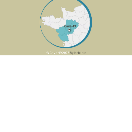
© Cava 49 2026
By Kelcible