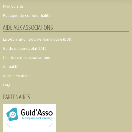
Axeptio consent
Plateforme de Gestion du Consentement : Personnalisez vos O
Plan du site
Notre plateforme vous permet d'adapter et de gérer vos paramètr
Politique de confidentialité
AIDE AUX ASSOCIATIONS
La Déclaration Sociale Nominative (DSN)
Guide du bénévolat 2015
L’histoire des associations
Actualités
Adresses utiles
FAQ
PARTENAIRES