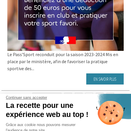
Le Pass’Sport reconduit pour la saison 2023-2024 Mis en
place par le ministère, afin de favoriser la pratique
sportive des...
EN SAVOIR PLUS
4 / 69
« Précédent
2
3
4
5
6
...
Continuer sans accepter
69
Suivant »
La recette pour une
expérience web au top !
Grâce aux cookie nous pouvons mesurer
CATÉGORIES
l'audience de notre site.