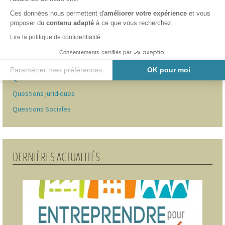
Ces données nous permettent d'
améliorer votre expérience
et vous
Actualités
proposer du
contenu adapté
à ce que vous recherchez.
Clients
Lire la politique de confidentialité
FAQ des associations
Consentements certifiés par
Questions de Comptabilité
Paramétrer mes préférences
OK pour moi
Questions diverses
Axeptio consent
Plateforme de Gestion du Consentement : Personnalisez vos O
Questions juridiques
Notre plateforme vous permet d'adapter et de gérer vos paramètr
Questions Sociales
DERNIÈRES ACTUALITÉS