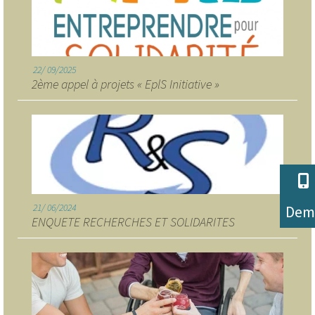
Notre plateforme vous permet d'adapter et de gérer vos paramètr
22
09/2025
2ème appel à projets « EplS Initiative »
21
06/2024
Dem
ENQUETE RECHERCHES ET SOLIDARITES