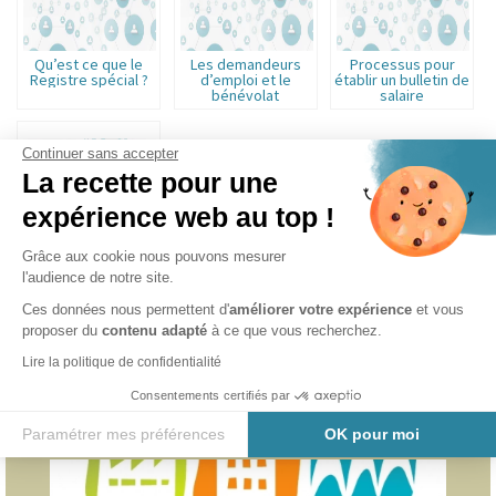
Qu’est ce que le
Les demandeurs
Processus pour
Registre spécial ?
d’emploi et le
établir un bulletin de
bénévolat
salaire
Continuer sans accepter
La recette pour une
expérience web au top !
Grâce aux cookie nous pouvons mesurer
Les différentes
l'audience de notre site.
ressources pour les
associations
Ces données nous permettent d'
améliorer votre expérience
et vous
proposer du
contenu adapté
à ce que vous recherchez.
Lire la politique de confidentialité
Consentements certifiés par
DERNIÈRES ACTUALITÉS
Paramétrer mes préférences
OK pour moi
Axeptio consent
Plateforme de Gestion du Consentement : Personnalisez vos O