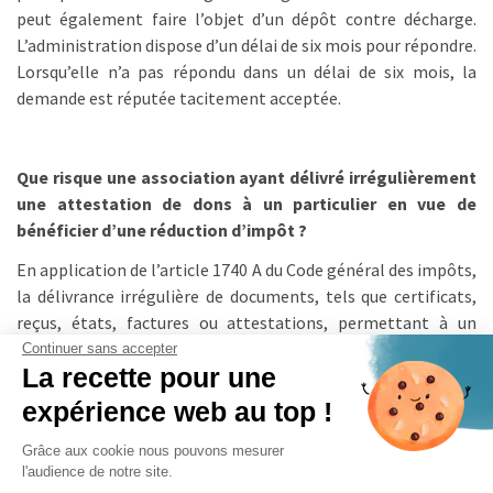
peut également faire l’objet d’un dépôt contre décharge.
L’administration dispose d’un délai de six mois pour répondre.
Lorsqu’elle n’a pas répondu dans un délai de six mois, la
demande est réputée tacitement acceptée.
Que risque une association ayant délivré irrégulièrement
une attestation de dons à un particulier en vue de
bénéficier d’une réduction d’impôt ?
En application de l’article 1740 A du Code général des impôts,
la délivrance irrégulière de documents, tels que certificats,
reçus, états, factures ou attestations, permettant à un
contribuable d’obtenir une déduction du revenu ou du
Continuer sans accepter
La recette pour une
bénéfice imposables, un crédit d’impôt ou une réduction
d’impôt, entraîne l’application d’une amende égale à 25 %
expérience web au top !
des sommes indûment mentionnées sur ces documents ou, à
Grâce aux cookie nous pouvons mesurer
défaut d’une telle mention, d’une amende égale au montant
l'audience de notre site.
de la déduction, du crédit ou de la réduction d’impôt