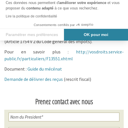
Ces données nous permettent d'
améliorer votre expérience
et vous
indûment obtenu.
proposer du
contenu adapté
à ce que vous recherchez.
En outre, en cas de manquements délibérés, les dirigeants
Lire la politique de confidentialité
des personnes morales émettrices des documents, qui
Consentements certifiés par
étaient en fonction au moment de la délivrance, sont
solidairement responsables du paiement de l’amende.
Paramétrer mes préférences
OK pour moi
(Article 1754 V 2 du Code général des impôts).
Axeptio consent
Plateforme de Gestion du Consentement : Personnalisez vos O
Pour en savoir plus :
http://vosdroits.service-
Notre plateforme vous permet d'adapter et de gérer vos paramètr
public.fr/particuliers/F13551.xhtml
Document :
Guide du mécénat
Demande de délivrer des reçus
(rescrit fiscal)
Prenez contact avec nous