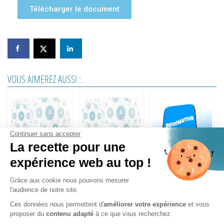
Télécharger le document
VOUS AIMEREZ AUSSI :
Continuer sans accepter
La recette pour une
Le registre unique du
Embauche d’un
AIDE A L’EMBAUCHE
expérience web au top !
personnel
salarié
POUR UN PREMIER
SALARIE
Grâce aux cookie nous pouvons mesurer
l'audience de notre site.
Ces données nous permettent d'
améliorer votre expérience
et vous
proposer du
contenu adapté
à ce que vous recherchez.