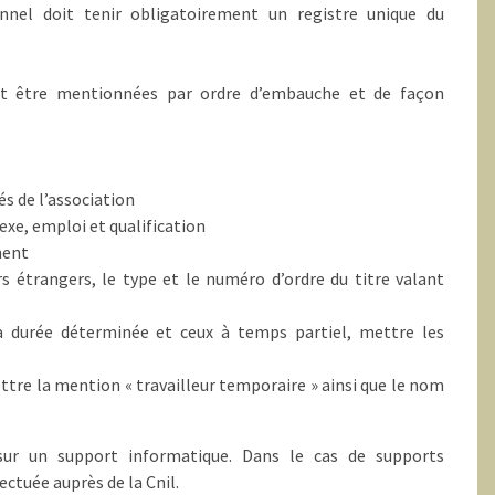
nel doit tenir obligatoirement un registre unique du
Formations
Domiciliation de votre siége
social
nt être mentionnées par ordre d’embauche et de façon
és de l’association
sexe, emploi et qualification
ment
s étrangers, le type et le numéro d’ordre du titre valant
 à durée déterminée et ceux à temps partiel, mettre les
ttre la mention « travailleur temporaire » ainsi que le nom
sur un support informatique. Dans le cas de supports
ectuée auprès de la Cnil.