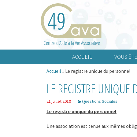
Centre d'Aide à la Vie Associative
ACCUEIL
VOUS ÊTE
Accueil
»
Le registre unique du personnel
Association cult
LE REGISTRE UNIQUE
Association spo
Association d’a
21 juillet 2010
Questions Sociales
Le registre unique du personnel
Une association est tenue aux mêmes oblig