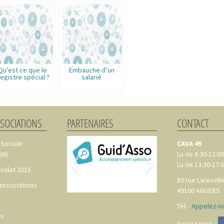
Qu’est ce que le
Embauche d’un
egistre spécial ?
salarié
SSOCIATIONS
PARTENAIRES
CONTACT
 Sociale
CAVA 49
SN)
Lu-Ve 8:30-12:00
Lu-Ve 13:30-17:
volat 2015
80 rue Larevelli
 associations
49100
ANGERS
Tél. :
Appelez-no
es
Suivez-nous :