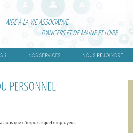
AIDE À LA VIE ASSOCIATIVE
D'ANGERS ET DE MAINE ET LOIRE
S ?
NOS SERVICES
NOUS REJOINDRE
urelle
Création d’association
Adhérer
 DU PERSONNEL
rtive
Vie associative
Devenir bénévole
nimation
Informatisation de la
comptabilité
Externalisation de la paie
ations que n’importe quel employeur.
Gestion associative