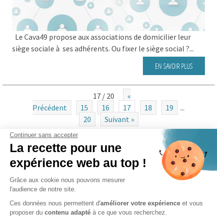
Le Cava49 propose aux associations de domicilier leur
siège sociale à ses adhérents. Ou fixer le siège social ?...
EN SAVOIR PLUS
17 / 20
«
Précédent
15
16
17
18
19
...
20
Suivant »
Continuer sans accepter
La recette pour une
CATÉGORIES
expérience web au top !
Actualités
Grâce aux cookie nous pouvons mesurer
l'audience de notre site.
Clients
Ces données nous permettent d'
améliorer votre expérience
et vous
FAQ des associations
proposer du
contenu adapté
à ce que vous recherchez.