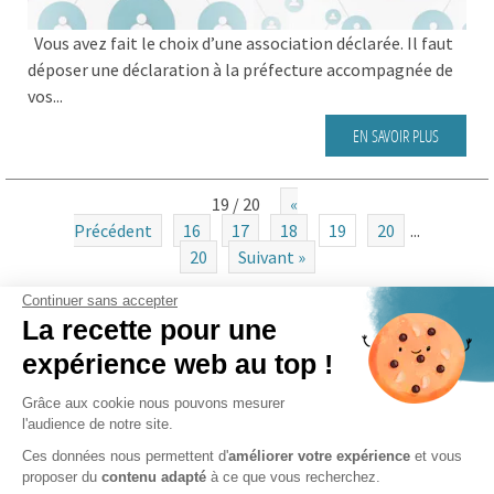
Vous avez fait le choix d’une association déclarée. Il faut
déposer une déclaration à la préfecture accompagnée de
vos...
EN SAVOIR PLUS
19 / 20
«
Précédent
16
17
18
19
20
...
20
Suivant »
Continuer sans accepter
La recette pour une
CATÉGORIES
expérience web au top !
Actualités
Grâce aux cookie nous pouvons mesurer
l'audience de notre site.
Clients
Ces données nous permettent d'
améliorer votre expérience
et vous
FAQ des associations
proposer du
contenu adapté
à ce que vous recherchez.