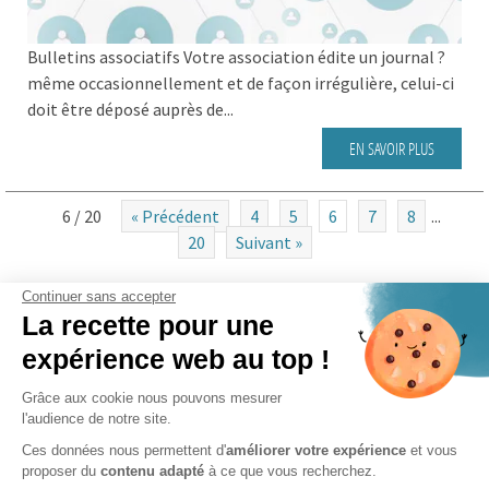
Bulletins associatifs Votre association édite un journal ?
même occasionnellement et de façon irrégulière, celui-ci
doit être déposé auprès de...
EN SAVOIR PLUS
6 / 20
« Précédent
4
5
6
7
8
...
20
Suivant »
Continuer sans accepter
La recette pour une
CATÉGORIES
expérience web au top !
Actualités
Grâce aux cookie nous pouvons mesurer
Clients
l'audience de notre site.
FAQ des associations
Ces données nous permettent d'
améliorer votre expérience
et vous
proposer du
contenu adapté
à ce que vous recherchez.
Questions de Comptabilité