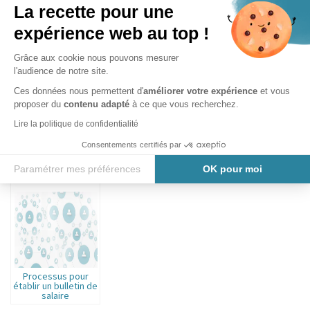
La recette pour une
expérience web au top !
VOUS AIMEREZ AUSSI :
Grâce aux cookie nous pouvons mesurer
l'audience de notre site.
Ces données nous permettent d'
améliorer votre expérience
et vous
proposer du
contenu adapté
à ce que vous recherchez.
Lire la politique de confidentialité
Embauche d’un
Consentements certifiés par
Le DIF ?
Le contrat de travail
salarié
Paramétrer mes préférences
OK pour moi
Axeptio consent
Plateforme de Gestion du Consentement : Personnalisez vos O
Notre plateforme vous permet d'adapter et de gérer vos paramètr
Processus pour
établir un bulletin de
salaire