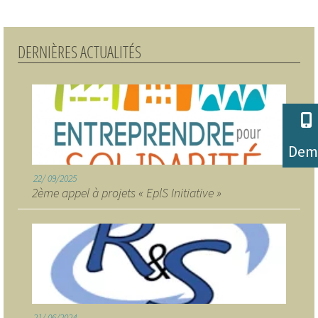
DERNIÈRES ACTUALITÉS
Dem
22
09/2025
2ème appel à projets « EplS Initiative »
21
06/2024